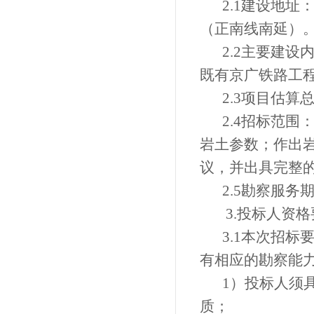
2.1建设地
（正南线南延）
2.2主
要建设
既有京广铁路工
2.3项目估算
2.4招标范
岩土参数；作出
议，并出具完整
2.5勘察服务
3.
投标人资格
3.1
本次招标
有相应的
勘察
能
1）
投标人须
质
；