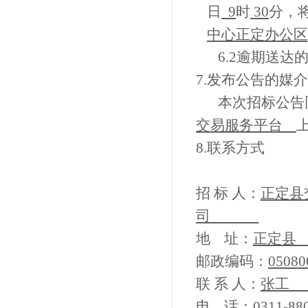
日
9
时
30
分，
中心正定办公区
6.2逾期送
7.
发布公告的媒介
本次招标公告
交易服务平台
8.
联系方式
招
标
人：
正定县
司
地
址：
正定县
邮政编码：
05
联
系
人：
张工
电
话：
0311-8