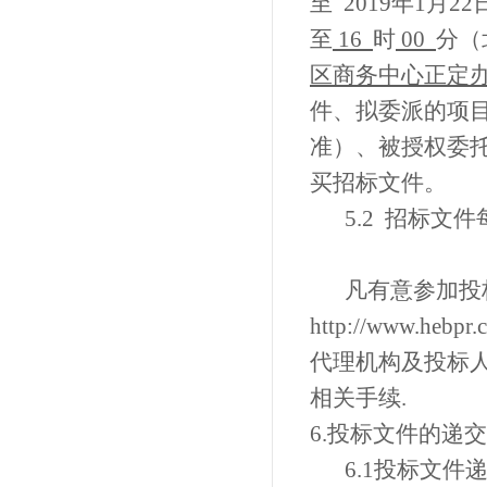
至
2019
年
1
月
22
至
16
时
00
分
（
区商务中心正定办
件、
拟委派的项
准）
、
被授权委
买招标文件。
5.2
招标文件
凡有意参加投
http://www
代理机构及投标
相关手续.
6.
投标文件的递交
6.1投标文