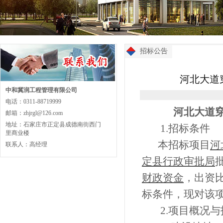
招标公告
河北大道
中和冀润工程管理有限公司
电话：0311-88719999
河北大道
邮箱：zhjrgl@126.com
地址：石家庄市正定县成德南街西门
1.
招标条件
里商业楼
本招标项目
河
联系人：高经理
定县行政审批局
财政资金
，出资
标条件，现对该
2.
项目概况与