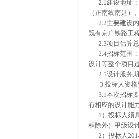
2.1建设地
址
（正南线南延）
2.2主
要建设
既有京广铁路工
2.3项目估算
2.4招标范围
设计等整个项目
2.5设计
服务
3.
投标人资格
3.1
本次招标
有相应的设计能
1）
投标人须
程除外）甲级设
2）
投标人
201