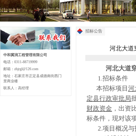
招标公告
河北大道
中和冀润工程管理有限公司
电话：0311-88719999
河北大道
邮箱：zhjrgl@126.com
地址：石家庄市正定县成德南街西门
1.
招标条件
里商业楼
本招标项目
河
联系人：高经理
定县行政审批局
财政资金
，出资
标条件，现对该
2.
项目概况与