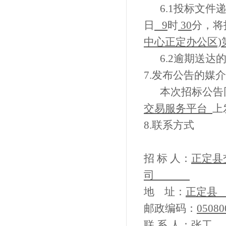
6.1投标文件
日
9
时
30
分，将
中心正定办公区)
6.2逾期送
7.
发布公告的媒介
本次招标公告
交易服务平台
上
8.
联系方式
招
标
人：
正定县
司
地
址：
正定县
邮政编码：
05
联
系
人：
张工