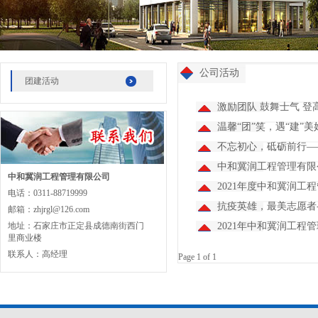
公司活动
团建活动
激励团队 鼓舞士气 登
温馨“团”笑，遇“建
不忘初心，砥砺前行—
中和冀润工程管理有限
中和冀润工程管理有限公司
2021年度中和冀润
电话：0311-88719999
抗疫英雄，最美志愿者
邮箱：zhjrgl@126.com
地址：石家庄市正定县成德南街西门
2021年中和冀润工程
里商业楼
联系人：高经理
Page 1 of 1