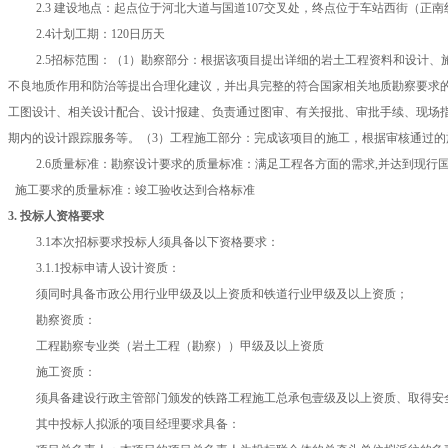
2.3 建设地点：起点位于河北大道与国道107交叉处，终点位于车站西街（正
2.4计划工期：120日历天
2.5招标范围：（1）勘察部分：根据该项目提出详细的岩土工程资料和设计
不良地质作用和防治等提出合理化建议，并出具完整的符合国家相关地质勘察要求
工图设计、相关设计配合、设计报建、负责通过图审、有关报批、审批手续、现场
期内的设计跟踪服务等。（3）工程施工部分：完成该项目的施工，根据审核通过
2.6质量标准：勘察设计
要求
的质量标准：
满足工程各方面的需求
,并达到
现行
施工要求的质量标准：竣工验收达到合格标准
3. 投标人资格要求
3.1本次招标要求投标人须具备以下资格要求：
3.1.1投标申请人设计资质：
须
同时具备市政公用行业甲级及以上资质和铁道行业甲级及以上资质；
勘察
资质：
工程勘察专业类（岩土工程（勘察））甲级及以上资质
施工资质：
须具备建设行政主管部门颁发的铁路工程施工总承包壹级及以上资质、取得安
其中投标人拟派的项目经理要求具备：