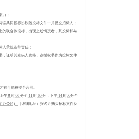
束力；
并将该共同投标协议随投标文件一并提交招标人；
以上的联合体投标，出现上述情况者，其投标和与
招标人承担连带责任；
权书，证明其牵头人资格，该授权书作为投标文件
才有可能被授予合同。
上午
9
时
00
分
至
11
时
00
分
，下午
14
时
00
分
至
定办公区)
（详细地址）
报名并购买招标文件及