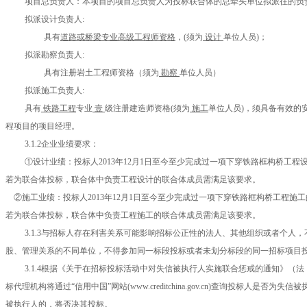
项目总负责人：本项目的项目总负责人为投标联合体的总牵头单位拟派往的负
拟派设计负责人
:
具有
道路或桥梁专业高级工程师资格
，
(须为
设计
单位人员
)；
拟派勘察负责人
:
具有
注册岩土工程师
资格（须为
勘察
单位人员）
拟派施工负责人
:
具有
铁路工程
专业
壹
级注册建造师资格
(须为
施工
单位人员
)，须具备有效的
程项目的项目经理。
3.1.2
企业业绩要求：
①设计业绩：投标人
2013
年
12
月
1
日至今至少完成过一项下穿铁路框构桥工程
若为联合体投标，联合体中负责工程设计的联合体成员需满足该要求。
②施工业绩：投标人
2013
年
12
月
1
日至今至少完成过一项下穿铁路框构桥工程施工
若为联合体投标，联合体中负责工程施工的联合体成员需满足该要求。
3.1.3
与招标人存在利害关系可能影响招标公正性的法人、其他组织或者个人，
股、管理关系的不同单位，不得参加同一标段投标或者未划分标段的同一招标项目
3.1.4根据《关于在招标投标活动中对失信被执行人实施联合惩戒的通知》（法〔
标代理机构将通过“信用中国”网站(www.creditchina.gov.cn)查询投标人是否
被执行人的，将否决其投标。