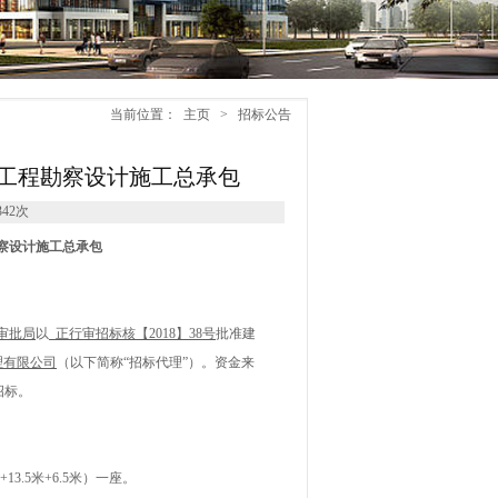
当前位置：
主页
>
招标公告
工程勘察设计施工总承包
342次
察设计施工总承包
审批局
以
正行审招标核【
2018
】
38
号
批准建
理有限公司
（以下简称
“招标代理”）。资金来
招标。
+13.5
米
+6.5
米）一座
。