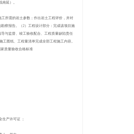
南线南延）。
、施工所需的岩土参数；作出岩土工程评价，并对
的勘察报告。（2）工程设计部分：完成该项目施
指导与监督、竣工验收配合、工程质量缺陷责任
的施工图纸、工程量清单完成全部工程施工内容。
国家质量验收合格标准
全生产许可证
；