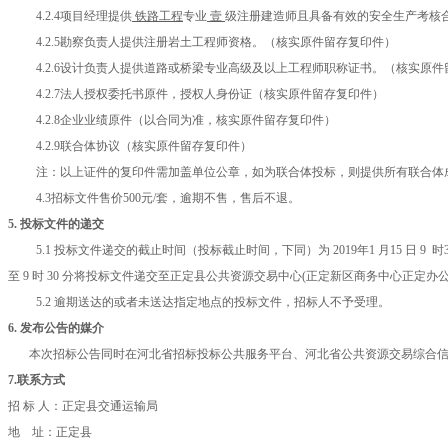
4.2.4项目经理提供
铁路工程
专业
壹
级注册建造师且具备有效的安全生产考核
4.2.5勘察负责人提供
注册岩土工程师
资格。（核实原件留存复印件）
4.2.6设计负责人提供道路或桥梁专业
高级及以上
工程师职称证书。（核实原件
4.2.7法人授权委托书原件，授权人身份证（核实原件留存复印件）
4.2.8企业业绩原件（以合同为准，核实原件留存复印件
）
4.2.9联合体协议（核实原件留存复印件）
注：以上证件的复印件需加盖单位公章，如为联合体投标，则提供所有联合体
4.3
招标文件售价
500
元
/套，逾期不售，售后不退。
5. 投标文件的递交
5.1 投标文件递交的截止时间（投标截止时间，下
同）为
2019
年
1
月
15
日
9 时
至
9
时
30
分
将投标文件递交至正定县公共资源交易中心
(正定新区商务中心正定办公
5.2 逾期送达的或者未送达指定地点的投标文件，招标人不予受理。
6. 发布公告的媒介
本次招标公告同时在河北省招标投标公共服务平台、河北省公共资源交易综合
7.
联系方式
招
标
人：正定县交通运输局
地
址：正定县