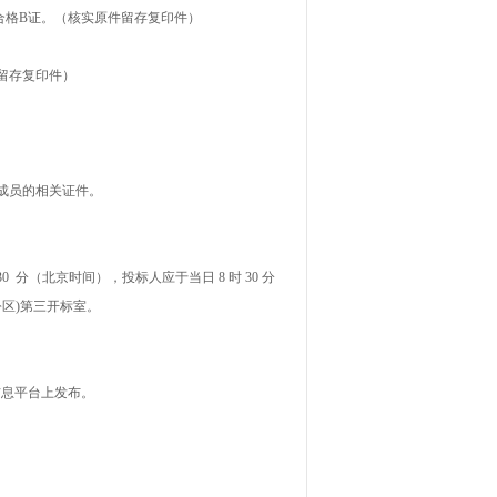
合格
B证。（核实原件留存复印件）
留存复印件）
成员的相关证件。
30
分（北京时间），投标人应于当日
8
时
30
分
区)
第三
开标室。
信息平台上发布
。