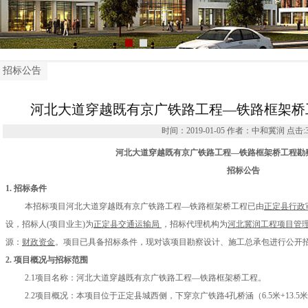
招标公告
河北大道穿越既有京广铁路工程—铁路框架桥
时间：2019-01-05 作者：中和冀润 点击:
河北大道穿越既有京广铁路工程
—铁路框架桥工程勘
招标公告
1. 招标条件
本招标项目
河北大道穿越既有京广铁路工程
—铁路框架桥工程
已由
正定县行政
设，招标人
(
项目业主
)
为
正定县交通运输局
，
招标代理机构为
河北冀润工程项目管
源：
财政资金
。项目已具备招标条件，现对该项目
勘察
设计
、
施工总承包进行公开
2. 项目概况与招标范围
2.1项目名称：河北大道穿越既有京广铁路工程—铁路框架桥工程。
2.2项目概况：本项目位于正定县城西侧，
下穿京广铁路
4
孔桥涵（
6.5
米
+13.5
米