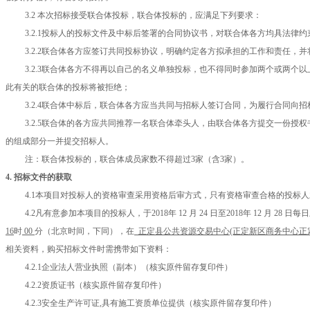
3.2 本
次招标
接受联合体投标
，联合体投标的，应满足下列要求：
3.2.1投标人的投标文件及中标后签署的合同协议书，对联合体各方均具法律约
3.2.2联合体各方应签订共同投标协议，明确约定各方拟承担的工作和责任，
3.2.3联合体各方不得再以自己的名义单独投标，也不得同时参加两个或两个
此有关的联合体的投标将被拒绝；
3.2.4联合体中标后，联合体各方应当共同与招标人签订合同，为履行合同向
3.2.5联合体的各方应共同推荐一名联合体牵头人，由联合体各方提交一份授
的组成部分一并提交招标人。
注：联合体投标的，联合体成员家数不得超过
3家（含3家）。
4. 招标文件的获取
4.1
本项目对投标人的资格审查采用资格后审方式，只有资格审查合格的投标人
4.2
凡有意参加本项目的投标人，于
2018年 12
月
24
日至
2018年 12
月
28
日
每日
16
时
00
分
（北京时间，下同），在
正定县公共资源交易中心
(正定新区商务中心正
相关
资料，
购买招标文件时需携带如下资料：
4.2.1企业法人营业执照（副本）（核实原件留存复印件）
4.2.2资质证书（核实原件留存复印件）
4.2.3安全生产许可证,具有施工资质单位提供（核实原件留存复印件）